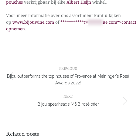
pouches
verkrijgbaar bij elke
Albert Heijn
winkel.
Voor meer informatie over ons assortiment kunt u kijken
op
www.bijouwine.com
of
***********@
*******
ne.com“>contac
opnemen.
Post
navigation
PREVIOUS
Bijou outperforms the top houses of Provence at Meininger’s Rosé
Previous
Awards 2022!
post:
NEXT
Next
Bijou spearheads M&B rosé offer
post:
Related posts