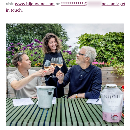
visit
www.bijouwine.com
or
***********@
*******
ne.com“>get
in touch
.