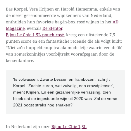
Bas Korpel, Vera Krijnen en Harold Hamersma, enkele van
de meest gerenommeerde wijnkenners van Nederland,
onthulden hun favoriete bag-in-box rosé wijnen in het
AD
Magazine
, evenals
De Stentor
.
Bijou Le Chic 1,5L pouch rosé
, kreeg een uitstekende 7,5
punten score en een fantastische recensie die als volgt luidt:
“Niet zo’n huppeldepup-tralala-modelletje waarin een defilé
van zomerkoninkjes voorbijtrekt voorafgegaan door de
kersenfanfare.
‘Is volwassen, Zwarte bessen en frambozen’, schrijft
Korpel. ‘Zachte zuren, wat zuivelig, een crowdpleaser’,
meent Krijnen. En een gezamenlijke verrassing, toen
bleek dat de ingestuurde wijn uit 2020 was. Zal de verse
2021 oogst straks nog smaken?’
In Nederland zijn onze
Bijou Le Chic 1,5L